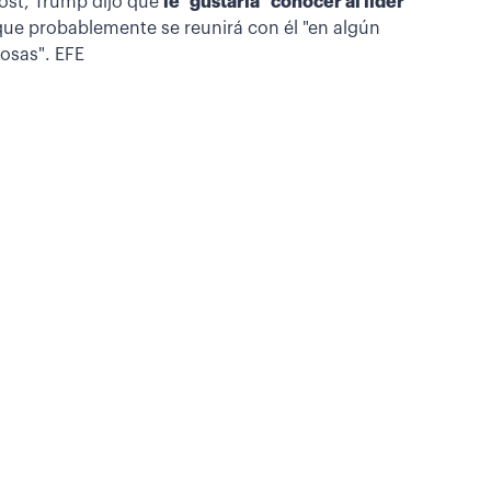
Post, Trump dijo que
le "gustaría" conocer al líder
que probablemente se reunirá con él "en algún
osas". EFE