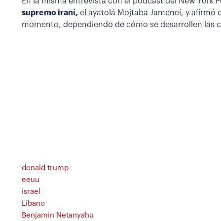
En la misma entrevista con el pódcast del New York 
supremo iraní,
el ayatolá Mojtaba Jameneí, y afirmó 
momento, dependiendo de cómo se desarrollen las c
donald trump
eeuu
israel
Libano
Benjamin Netanyahu