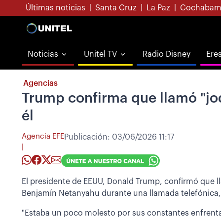
Últimas noticias
|
Santa Cruz
|
La Paz
|
Cochabam
Noticias
Unitel TV
Radio Disney
Ere
Agencias
Trump confirma que llamó "jo
él
Agencia EFE
Publicación:
03/06/2026 11:17
|
El presidente de EEUU, Donald Trump, confirmó que 
Benjamín Netanyahu durante una llamada telefónica,
"Estaba un poco molesto por sus constantes enfrentam