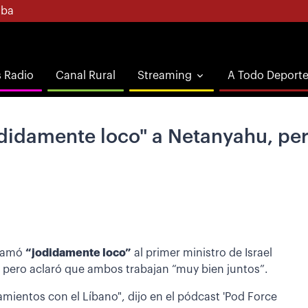
ba
s Radio
Canal Rural
Streaming
A Todo Deport
didamente loco" a Netanyahu, per
llamó
“jodidamente loco”
al primer ministro de Israel
 pero aclaró que ambos trabajan “muy bien juntos”.
ientos con el Líbano", dijo en el pódcast 'Pod Force