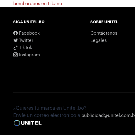
bombardeos en Líbano
SIGA UNITEL.BO
SOBRE UNITEL
Facebook
Contáctanos
Twitter
Legales
TikTok
Instagram
¿Quieres tu marca en Unitel.bo?
Envíe un correo electrónico a
publicidad@unitel.com.