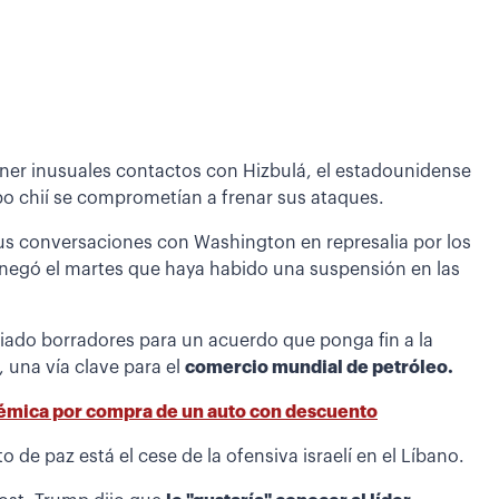
tener inusuales contactos con Hizbulá, el estadounidense
po chií se comprometían a frenar sus ataques.
s conversaciones con Washington en represalia por los
p negó el martes que haya habido una suspensión en las
iado borradores para un acuerdo que ponga fin a la
 una vía clave para el
comercio mundial de petróleo.
émica por compra de un auto con descuento
o de paz está el cese de la ofensiva israelí en el Líbano.