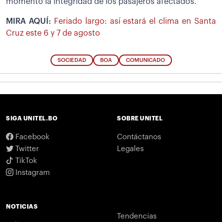
momento la integridad de los pasajeros afectados.
MIRA AQUÍ:
Feriado largo: así estará el clima en Santa
Cruz este 6 y 7 de agosto
SOCIEDAD
BOA
COMUNICADO
SIGA UNITEL.BO
SOBRE UNITEL
Facebook
Contáctanos
Twitter
Legales
TikTok
Instagram
NOTICIAS
Tendencias