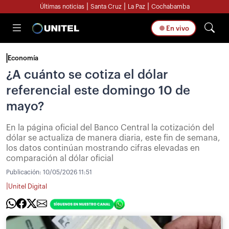
|
|
|
Últimas noticias
Santa Cruz
La Paz
Cochabamba
En vivo
Economía
¿A cuánto se cotiza el dólar
referencial este domingo 10 de
mayo?
En la página oficial del Banco Central la cotización del
dólar se actualiza de manera diaria, este fin de semana,
los datos continúan mostrando cifras elevadas en
comparación al dólar oficial
Publicación:
10/05/2026 11:51
|
Unitel Digital