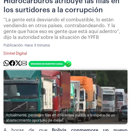
Hidrocarburos atribuye las filas en
los surtidores a la corrupción
“La gente está desviando el combustible, lo están
vendiendo en otros países, contrabandeando. Y la
gente que hace eso es gente que está aquí adentro”,
dijo la autoridad sobre la situación de YPFB
Publicación:
Hace 3 minutos
|
Unitel Digital
Actualmente, persisten filas en diferentes puntos a la espera de un
abastecimiento oportuno de diésel.
A horas de que
Bolivia conmemore un nuevo