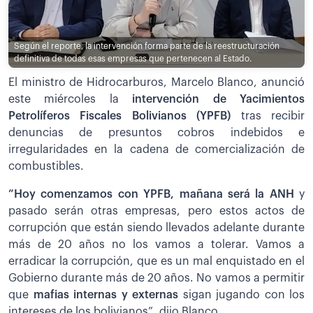
Según el reporte, la intervención forma parte de la reestructuración
definitiva de todas esas empresas que pertenecen al Estado.
El ministro de Hidrocarburos, Marcelo Blanco, anunció
este miércoles la
intervención de Yacimientos
Petrolíferos Fiscales Bolivianos (YPFB)
tras recibir
denuncias de presuntos cobros indebidos e
irregularidades en la cadena de comercialización de
combustibles.
”Hoy comenzamos con YPFB, mañana será la ANH
y
pasado serán otras empresas, pero estos actos de
corrupción que están siendo llevados adelante durante
más de 20 años no los vamos a tolerar. Vamos a
erradicar la corrupción, que es un mal enquistado en el
Gobierno durante más de 20 años. No vamos a permitir
que
mafias internas y externas
sigan jugando con los
intereses de los bolivianos”, dijo Blanco.