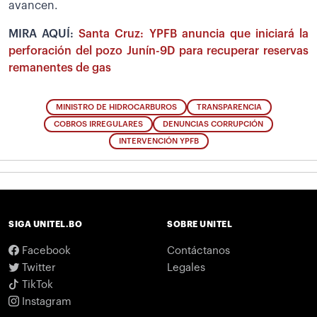
avancen.
MIRA AQUÍ:
Santa Cruz: YPFB anuncia que iniciará la
perforación del pozo Junín-9D para recuperar reservas
remanentes de gas
MINISTRO DE HIDROCARBUROS
TRANSPARENCIA
COBROS IRREGULARES
DENUNCIAS CORRUPCIÓN
INTERVENCIÓN YPFB
SIGA UNITEL.BO
SOBRE UNITEL
Facebook
Contáctanos
Twitter
Legales
TikTok
Instagram