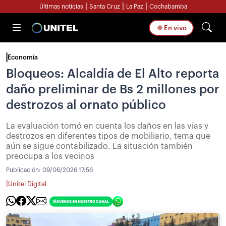
|
|
|
Últimas noticias
Santa Cruz
La Paz
Cochabamba
En vivo
Economía
Bloqueos: Alcaldía de El Alto reporta
daño preliminar de Bs 2 millones por
destrozos al ornato público
La evaluación tomó en cuenta los daños en las vías y
destrozos en diferentes tipos de mobiliario, tema que
aún se sigue contabilizado. La situación también
preocupa a los vecinos
Publicación:
09/06/2026 17:56
|
Unitel Digital