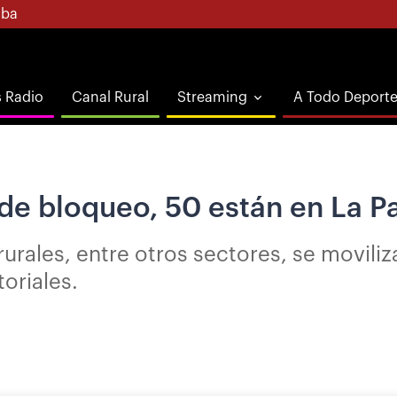
ba
s Radio
Canal Rural
Streaming
A Todo Deport
 de bloqueo, 50 están en La P
rales, entre otros sectores, se moviliza
oriales.