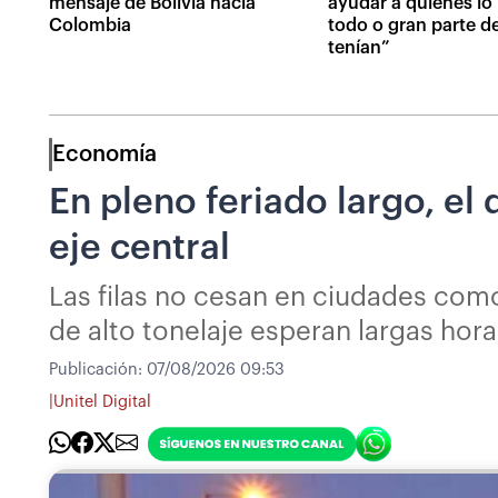
mensaje de Bolivia hacia
ayudar a quienes lo
Colombia
todo o gran parte d
tenían”
Economía
En pleno feriado largo, el
eje central
Las filas no cesan en ciudades com
de alto tonelaje esperan largas hor
Publicación:
07/08/2026 09:53
|
Unitel Digital