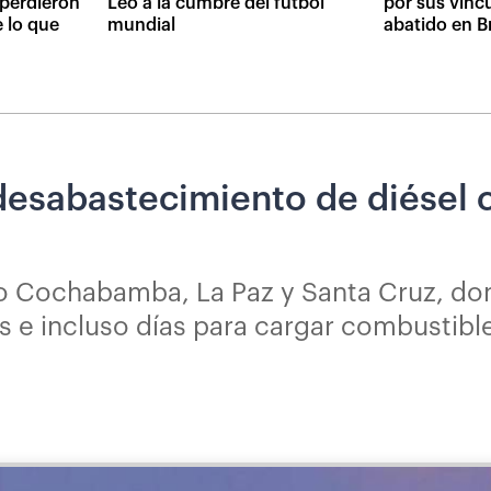
 perdieron
Leo a la cumbre del fútbol
por sus vínc
e lo que
mundial
abatido en Br
 desabastecimiento de diésel 
o Cochabamba, La Paz y Santa Cruz, do
as e incluso días para cargar combustibl