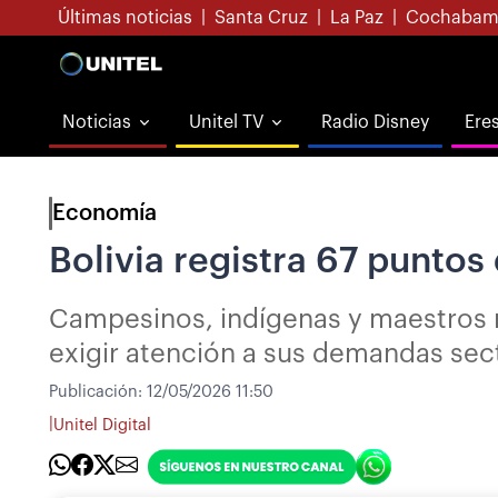
Últimas noticias
|
Santa Cruz
|
La Paz
|
Cochabam
Noticias
Unitel TV
Radio Disney
Ere
Economía
Bolivia registra 67 puntos
Campesinos, indígenas y maestros ru
exigir atención a sus demandas sect
Publicación:
12/05/2026 11:50
|
Unitel Digital