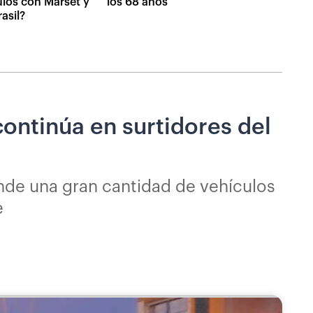
ulos con Marset y
los 68 años
asil?
continúa en surtidores del
nde una gran cantidad de vehículos
e