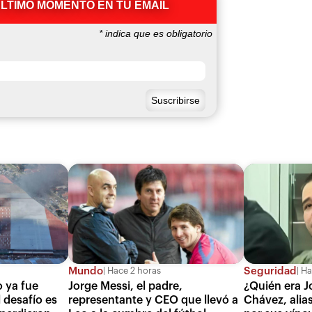
ÚLTIMO MOMENTO EN TU EMAIL
*
indica que es obligatorio
Mundo
Seguridad
Hace 2 horas
Ha
o ya fue
Jorge Messi, el padre,
¿Quién era J
 desafío es
representante y CEO que llevó a
Chávez, alia