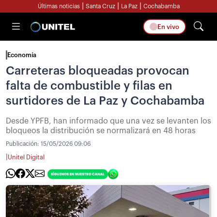
|
|
|
Últimas noticias
Santa Cruz
La Paz
Cochabamba
En vivo
Economía
Carreteras bloqueadas provocan
falta de combustible y filas en
surtidores de La Paz y Cochabamba
Desde YPFB, han informado que una vez se levanten los
bloqueos la distribución se normalizará en 48 horas
Publicación:
15/05/2026 09:06
|
Unitel Digital