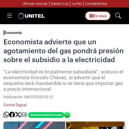
|
|
|
Últimas noticias
Santa Cruz
La Paz
Cochabamba
En vivo
Economía
Economista advierte que un
agotamiento del gas pondrá presión
sobre el subsidio a la electricidad
“La electricidad es brutalmente subsidiada”, sostuvo el
economista Gonzalo Chávez, al advertir que el
esquema será insostenible si se tiene que importar gas
a precio internacional
Publicación:
08/07/2026 22:13
|
Unitel Digital