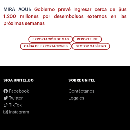
MIRA AQUÍ:
Gobierno prevé ingresar cerca de $us
1.200 millones por desembolsos externos en las
próximas semanas
EXPORTACIÓN DE GAS
REPORTE INE
CAÍDA DE EXPORTACIONES
SECTOR GASÍFERO
SIGA UNITEL.BO
SOBRE UNITEL
Facebook
Contáctanos
Twitter
Legales
TikTok
Instagram