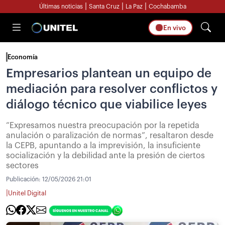
|
|
|
Últimas noticias
Santa Cruz
La Paz
Cochabamba
En vivo
Economía
Empresarios plantean un equipo de
mediación para resolver conflictos y
diálogo técnico que viabilice leyes
“Expresamos nuestra preocupación por la repetida
anulación o paralización de normas”, resaltaron desde
la CEPB, apuntando a la imprevisión, la insuficiente
socialización y la debilidad ante la presión de ciertos
sectores
Publicación:
12/05/2026 21:01
|
Unitel Digital