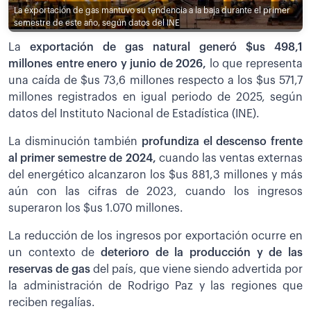
La exportación de gas mantuvo su tendencia a la baja durante el primer
semestre de este año, según datos del INE
La
exportación de gas natural generó $us 498,1
millones entre enero y junio de 2026,
lo que representa
una caída de $us 73,6 millones respecto a los $us 571,7
millones registrados en igual periodo de 2025, según
datos del Instituto Nacional de Estadística (INE).
La disminución también
profundiza el descenso frente
al primer semestre de 2024,
cuando las ventas externas
del energético alcanzaron los $us 881,3 millones y más
aún con las cifras de 2023, cuando los ingresos
superaron los $us 1.070 millones.
La reducción de los ingresos por exportación ocurre en
un contexto de
deterioro de la producción y de las
reservas de gas
del país, que viene siendo advertida por
la administración de Rodrigo Paz y las regiones que
reciben regalías.