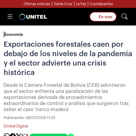
|
|
|
Últimas noticias
Santa Cruz
La Paz
Cochabamba
En vivo
Economía
Exportaciones forestales caen por
debajo de los niveles de la pandemia
y el sector advierte una crisis
histórica
Desde la Cámara Forestal de Bolivia (CFB) advirtieron
que el sector enfrenta una paralización de las
exportaciones derivada de procedimientos
extraordinarios de control y análisis que surgieron tras
saltar el caso ‘narco-madera’
Publicación:
08/07/2026 17:25
|
Unitel Digital