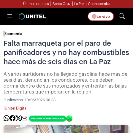
|
|
|
Últimas noticias
Santa Cruz
La Paz
Cochabamba
En vivo
Economía
Falta marraqueta por el paro de
panificadores y no hay combustibles
hace más de seis días en La Paz
A varios surtidores no ha llegado gasolina hace más de
seis días, denuncian los conductores, que deben
dormir dentro de sus motorizados y enfrentar las bajas
temperaturas que imperan en la región
Publicación:
10/06/2026 08:33
|
Unitel Digital