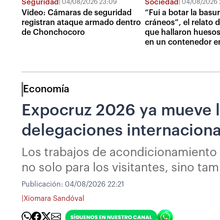
Seguridad
Sociedad
04/08/2026 23:09
04/08/2026 
Video: Cámaras de seguridad
“Fui a botar la basur
registran ataque armado dentro
cráneos”, el relato 
de Chonchocoro
que hallaron huesos
en un contenedor e
Economía
Expocruz 2026 ya mueve l
delegaciones internaciona
Los trabajos de acondicionamiento d
no solo para los visitantes, sino ta
Publicación:
04/08/2026 22:21
|
Xiomara Sandóval