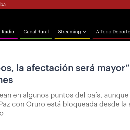
ba
s Radio
Canal Rural
Streaming
A Todo Deport
os, la afectación será mayor”
ones
an en algunos puntos del país, aunque 
a Paz con Oruro está bloqueada desde l
vo