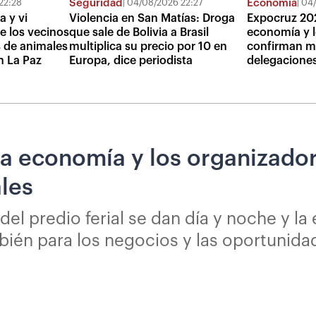
Seguridad
Economía
22:28
04/08/2026 22:27
04/
a y vi
Violencia en San Matías: Droga
Expocruz 20
de los vecinos
que sale de Bolivia a Brasil
economía y l
 de animales
multiplica su precio por 10 en
confirman m
n La Paz
Europa, dice periodista
delegaciones
a economía y los organizado
les
el predio ferial se dan día y noche y la
mbién para los negocios y las oportunida