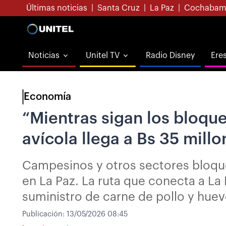
Últimas noticias
|
Santa Cruz
|
La Paz
|
Cochabam
Noticias
Unitel TV
Radio Disney
Ere
Economía
“Mientras sigan los bloque
avícola llega a Bs 35 mill
Campesinos y otros sectores bloque
en La Paz. La ruta que conecta a L
suministro de carne de pollo y hue
Publicación:
13/05/2026 08:45