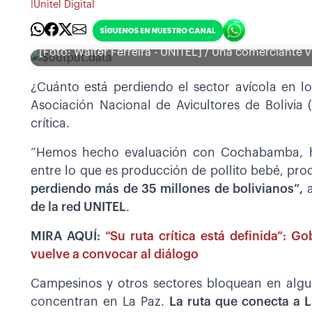
|
Unitel Digital
[Foto: Wálter Ferreira - UNITEL] / Una comerciante
¿Cuánto está perdiendo el sector avícola en los
Asociación Nacional de Avicultores de Bolivia
crítica.
“Hemos hecho evaluación con Cochabamba, he
entre lo que es producción de pollito bebé, pr
perdiendo más de 35 millones de bolivianos”,
de la red UNITEL
.
MIRA AQUÍ:
“Su ruta crítica está definida”: G
vuelve a convocar al diálogo
Campesinos y otros sectores bloquean en algun
concentran en La Paz.
La ruta que conecta a 