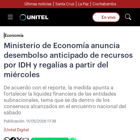
|
|
|
Últimas noticias
Santa Cruz
La Paz
Cochabamba
En vivo
Economía
Ministerio de Economía anuncia
desembolso anticipado de recursos
por IDH y regalías a partir del
miércoles
De acuerdo con el reporte, la medida apunta a
fortalecer la liquidez financiera de las entidades
subnacionales, tema que se da dentro de los
consensos alcanzados en el encuentro nacional del
sábado
Publicación:
11/05/2026 17:39
|
Unitel Digital