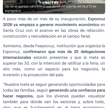
Las obras avanzan para la feria que abrirá sus puertas del 18 al 27 de
septiembre
A poco más de un mes de su inauguración,
Expocruz
2026 ya empieza a generar movimiento económico
en
Santa Cruz con el avance en las obras de refacción,
construcción y remodelación en el campo ferial.
Asimismo, desde Fexpocruz, institución que organiza la
Expocruz,
confirmaron que más de 25 delegaciones
internacionales
estarán presentes y que la meta es
superar las 30, con la intención de ratificar a la feria, un
año más, como un espacio para los negocios, la
inversión y la proyección del país.
”Nuestra meta es seguir generando oportunidades para
todas las familias, seguir
generando una confianza para
hacer negocios,
que los jóvenes puedan visualizar
también para dónde van los sectores y, sobre todo,
algo que es fundamental en el tema económico: