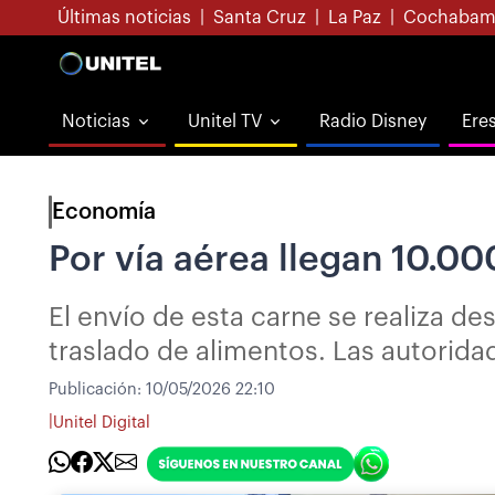
Últimas noticias
|
Santa Cruz
|
La Paz
|
Cochabam
Noticias
Unitel TV
Radio Disney
Ere
Economía
Por vía aérea llegan 10.00
El envío de esta carne se realiza d
traslado de alimentos. Las autoridad
Publicación:
10/05/2026 22:10
|
Unitel Digital