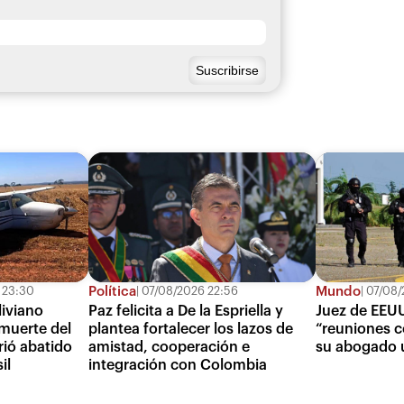
Política
Mundo
 23:30
07/08/2026 22:56
07/08/
iviano
Paz felicita a De la Espriella y
Juez de EEUU
muerte del
plantea fortalecer los lazos de
“reuniones c
rió abatido
amistad, cooperación e
su abogado 
il
integración con Colombia