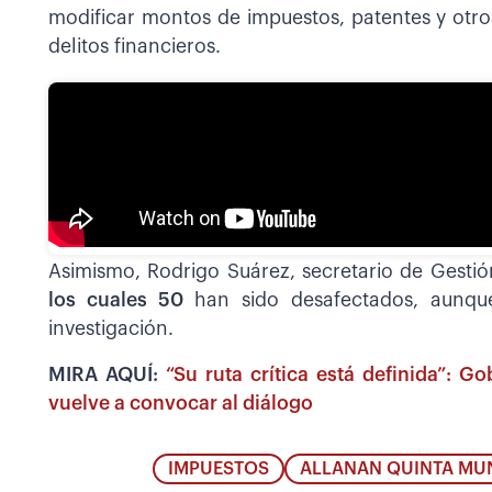
modificar montos de impuestos, patentes y otros
delitos financieros.
Asimismo, Rodrigo Suárez, secretario de Gesti
los cuales 50
han sido desafectados, aunque
investigación.
MIRA AQUÍ:
“Su ruta crítica está definida”: G
vuelve a convocar al diálogo
IMPUESTOS
ALLANAN QUINTA MUN