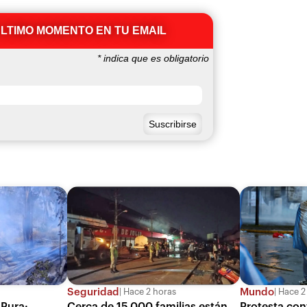
ÚLTIMO MOMENTO EN TU EMAIL
*
indica que es obligatorio
Seguridad
Mundo
Hace 2 horas
Hace 2
 Pura:
Cerca de 15.000 familias están
Protesta con