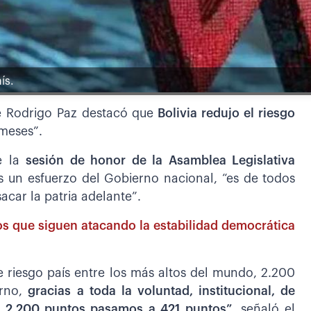
ís.
te Rodrigo Paz destacó que
Bolivia redujo el riesgo
meses”.
e la
sesión de honor de la Asamblea Legislativa
s un esfuerzo del Gobierno nacional, “es de todos
sacar la patria adelante”.
s que siguen atacando la estabilidad democrática
je riesgo país entre los más altos del mundo, 2.200
rno,
gracias a toda la voluntad, institucional, de
e 2.200 puntos pasamos a 421 puntos”
, señaló el