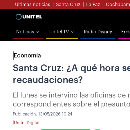
Últimas noticias
|
Santa Cruz
|
La Paz
|
Cochabam
Noticias
Unitel TV
Radio Disney
Ere
Economía
Santa Cruz: ¿A qué hora se
recaudaciones?
El lunes se intervino las oficinas d
correspondientes sobre el presunto
Publicación:
13/05/2026 10:24
|
Unitel Digital