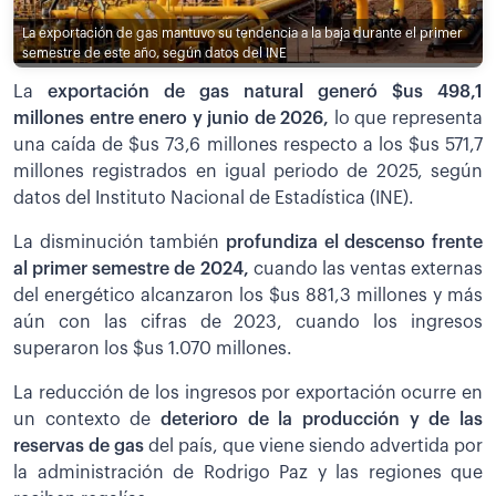
La exportación de gas mantuvo su tendencia a la baja durante el primer
semestre de este año, según datos del INE
La
exportación de gas natural generó $us 498,1
millones entre enero y junio de 2026,
lo que representa
una caída de $us 73,6 millones respecto a los $us 571,7
millones registrados en igual periodo de 2025, según
datos del Instituto Nacional de Estadística (INE).
La disminución también
profundiza el descenso frente
al primer semestre de 2024,
cuando las ventas externas
del energético alcanzaron los $us 881,3 millones y más
aún con las cifras de 2023, cuando los ingresos
superaron los $us 1.070 millones.
La reducción de los ingresos por exportación ocurre en
un contexto de
deterioro de la producción y de las
reservas de gas
del país, que viene siendo advertida por
la administración de Rodrigo Paz y las regiones que