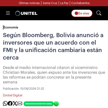
|
|
|
Últimas noticias
Santa Cruz
La Paz
Cochabamba
En vivo
Economía
Según Bloomberg, Bolivia anunció a
inversores que un acuerdo con el
FMI y la unificación cambiaria están
cerca
Desde el medio internacional citaron al viceministro
Christian Morales, quien expuso ante los inversores que
las reformas se podrían concretar en la presente
semana
Publicación:
15/06/2026 21:32
|
Unitel Digital