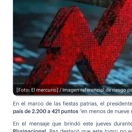
[Foto: El mercurio] / Imagen referencial de riesgo pa
En el marco de las fiestas patrias, el presiden
país de 2.200 a 421 puntos
“en menos de nueve 
En el mensaje que brindó este jueves durant
Plurinacional
, Paz destacó que este logro no e