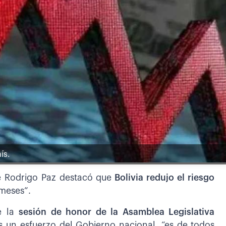
ís.
te Rodrigo Paz destacó que
Bolivia redujo el riesgo
meses”.
e la
sesión de honor de la Asamblea Legislativa
s un esfuerzo del Gobierno nacional, “es de todos