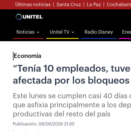
Últimas noticias
|
Santa Cruz
|
La Paz
|
Cochabam
Noticias
Unitel TV
Radio Disney
Ere
Economía
“Tenía 10 empleados, tuve
afectada por los bloqueos
Este lunes se cumplen casi 40 días 
que asfixia principalmente a los d
productivas del resto del país
Publicación:
08/06/2026 21:50