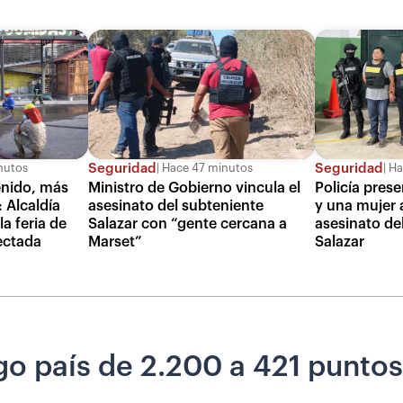
Seguridad
Seguridad
nutos
Hace 47 minutos
Ha
enido, más
Ministro de Gobierno vincula el
Policía pres
 Alcaldía
asesinato del subteniente
y una mujer 
a feria de
Salazar con “gente cercana a
asesinato de
fectada
Marset”
Salazar
sgo país de 2.200 a 421 punt