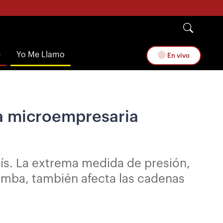
e
Yo Me Llamo
En vivo
ta microempresaria
aís. La extrema medida de presión,
amba, también afecta las cadenas