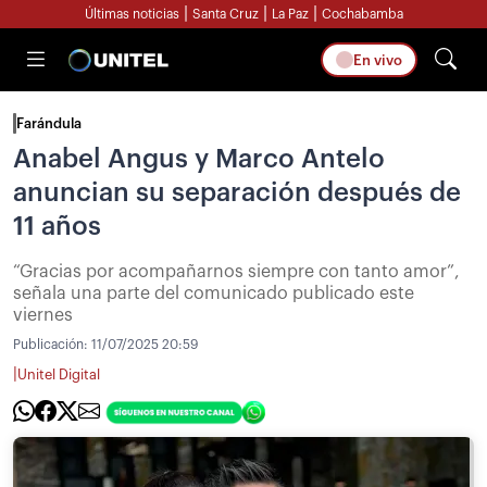
|
|
|
Últimas noticias
Santa Cruz
La Paz
Cochabamba
En vivo
Farándula
Anabel Angus y Marco Antelo
anuncian su separación después de
11 años
“Gracias por acompañarnos siempre con tanto amor”,
señala una parte del comunicado publicado este
viernes
Publicación:
11/07/2025 20:59
|
Unitel Digital