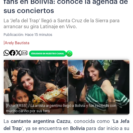
fans en Bolivia: conoce la agenda de
sus conciertos
La ‘Jefa del Trap’ llegó a Santa Cruz de la Sierra para
arrancar su gira Latinaje en Vivo.
Publicación:
Hace 15 minutos
|
Arely Bautista
[Foto: RRSS] / La artista argentino llegó a Bolivia y fue recibida con
mucho cariño por sus fans
La
cantante argentina Cazzu
, conocida como ‘
La Jefa
del Trap
’, ya se encuentra en
Bolivia
para dar inicio a su