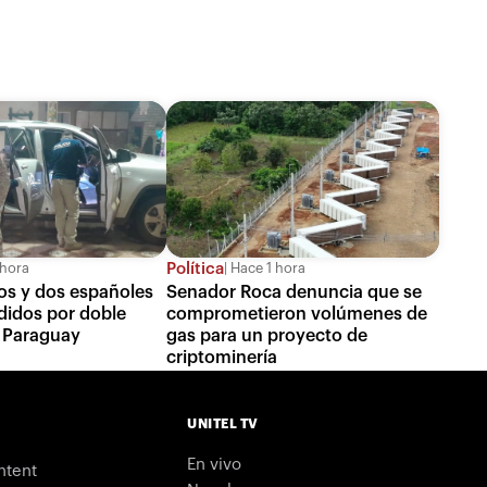
Política
 hora
Hace 1 hora
nos y dos españoles
Senador Roca denuncia que se
didos por doble
comprometieron volúmenes de
 Paraguay
gas para un proyecto de
criptominería
UNITEL TV
En vivo
ntent