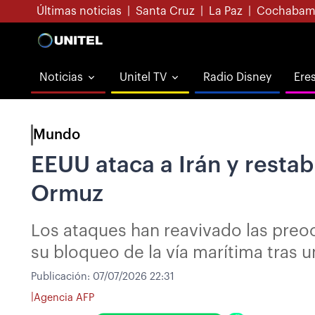
Últimas noticias
|
Santa Cruz
|
La Paz
|
Cochabam
Noticias
Unitel TV
Radio Disney
Ere
Mundo
EEUU ataca a Irán y restab
Ormuz
Los ataques han reavivado las preo
su bloqueo de la vía marítima tras u
Publicación:
07/07/2026 22:31
|
Agencia AFP