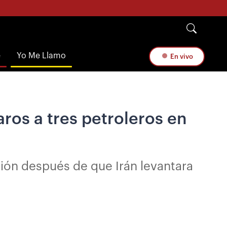
e
Yo Me Llamo
En vivo
ros a tres petroleros en
ión después de que Irán levantara
s