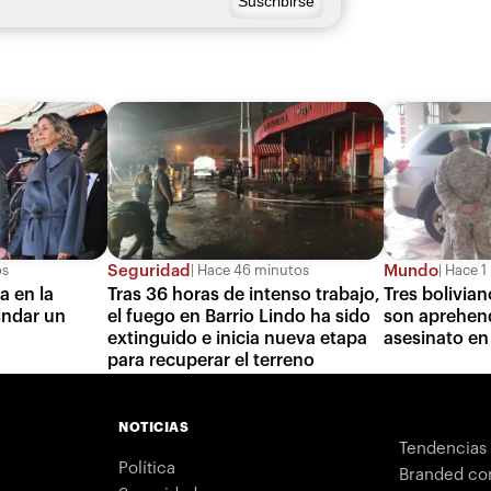
Seguridad
Mundo
os
Hace 46 minutos
Hace 1
a en la
Tras 36 horas de intenso trabajo,
Tres bolivia
rindar un
el fuego en Barrio Lindo ha sido
son aprehen
extinguido e inicia nueva etapa
asesinato en
para recuperar el terreno
NOTICIAS
Tendencias
Política
Branded co