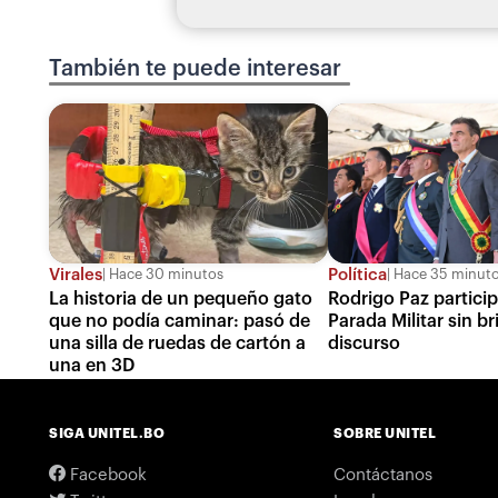
También te puede interesar
Virales
Política
Hace 30 minutos
Hace 35 minut
La historia de un pequeño gato
Rodrigo Paz particip
que no podía caminar: pasó de
Parada Militar sin b
una silla de ruedas de cartón a
discurso
una en 3D
SIGA UNITEL.BO
SOBRE UNITEL
Facebook
Contáctanos