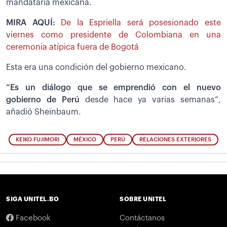
mandataria mexicana.
MIRA AQUÍ:
De la Espriella será posesionado este
viernes como presidente de Colombiana en una
ceremonia atípica fuera de Bogotá
Esta era una condición del gobierno mexicano.
“Es un diálogo que se emprendió con el nuevo
gobierno de Perú
desde hace ya varias semanas”,
añadió Sheinbaum.
KEIKO FUJIMORI
MÉXICO
PERÚ
RELACIONES EXTERIORES
SIGA UNITEL.BO
SOBRE UNITEL
Facebook
Contáctanos