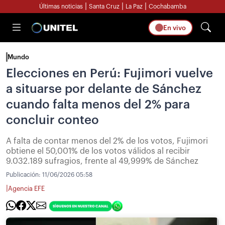
|
|
|
Últimas noticias
Santa Cruz
La Paz
Cochabamba
En vivo
Mundo
Elecciones en Perú: Fujimori vuelve
a situarse por delante de Sánchez
cuando falta menos del 2% para
concluir conteo
A falta de contar menos del 2% de los votos, Fujimori
obtiene el 50,001% de los votos válidos al recibir
9.032.189 sufragios, frente al 49,999% de Sánchez
Publicación:
11/06/2026 05:58
|
Agencia EFE