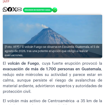
|
AFP
[Foto: AFP] / El volcán Fuego se observa en Escuintla, Guatemala, el 5 de
agosto de 2026, tras una potente erupción que obligó a realizar
evacuaciones.
El
volcán de Fuego
, cuya fuerte erupción provocó la
evacuación de más de 1.700 personas en Guatemala
,
redujo este miércoles su actividad y parece estar en
calma, aunque persiste el riesgo de avalanchas de
material ardiente, advirtieron expertos y autoridades de
protección civil.
El volcán más activo de Centroamérica -a 35 km de la