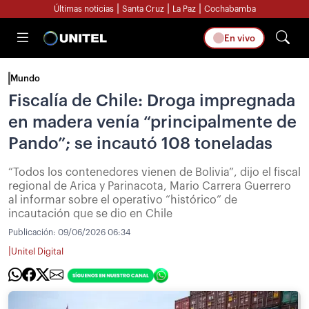
|
|
|
Últimas noticias
Santa Cruz
La Paz
Cochabamba
En vivo
Mundo
Fiscalía de Chile: Droga impregnada
en madera venía “principalmente de
Pando”; se incautó 108 toneladas
“Todos los contenedores vienen de Bolivia”, dijo el fiscal
regional de Arica y Parinacota, Mario Carrera Guerrero
al informar sobre el operativo “histórico” de
incautación que se dio en Chile
Publicación:
09/06/2026 06:34
|
Unitel Digital