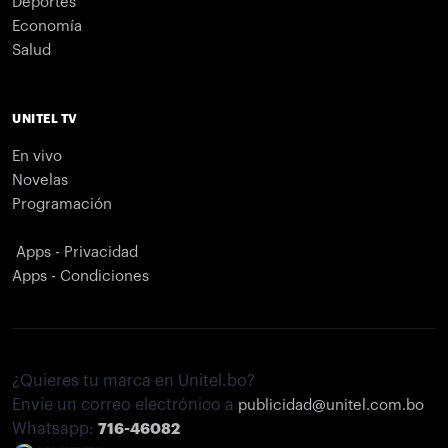
Deportes
Economía
Salud
UNITEL TV
En vivo
Novelas
Programación
Apps - Privacidad
Apps - Condiciones
¿Quieres tu marca en Unitel.bo?
Envíe un correo electrónico a
publicidad@unitel.com.bo
Whatsapp:
716-46082