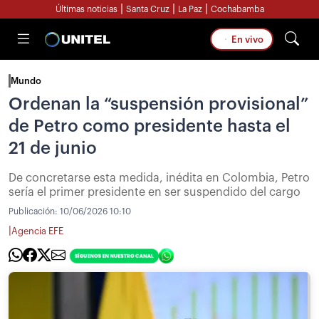
|
|
|
Últimas noticias
Santa Cruz
La Paz
Cochabamba
En vivo
Mundo
Ordenan la “suspensión provisional”
de Petro como presidente hasta el
21 de junio
De concretarse esta medida, inédita en Colombia, Petro
sería el primer presidente en ser suspendido del cargo
Publicación:
10/06/2026 10:10
|
Agencia EFE