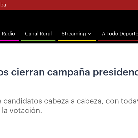
ba
s Radio
Canal Rural
Streaming
A Todo Deport
s cierran campaña presidencia
 candidatos cabeza a cabeza, con todav
 la votación.