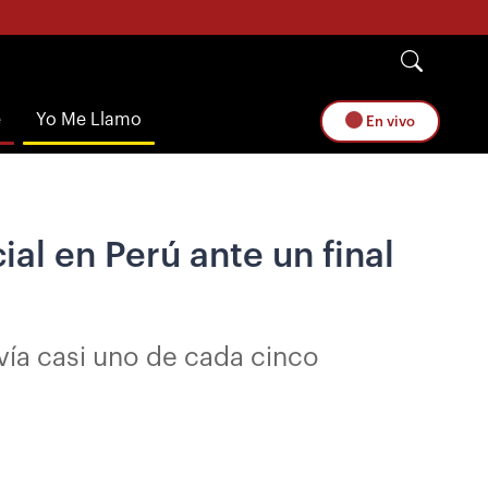
e
Yo Me Llamo
En vivo
l en Perú ante un final
ía casi uno de cada cinco