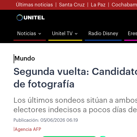
Últimas noticias
|
Santa Cruz
|
La Paz
|
Cochabam
Noticias
Unitel TV
Radio Disney
Ere
Mundo
Segunda vuelta: Candidato
de fotografía
Los últimos sondeos sitúan a ambos
electores indecisos a pocos días de
Publicación:
05/06/2026 06:19
|
Agencia AFP