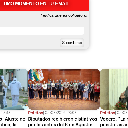
ÚLTIMO MOMENTO EN TU EMAIL
*
indica que es obligatorio
Política
Política
 23:13
05/08/2026 23:07
05/08/
do: Ajuste de
Diputados recibieron distintivos
Vocero: “La 
fico, la
por los actos del 6 de Agosto:
puesto las a