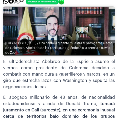
[LUIS ACOSTA / AFP] / Una pantalla gigante muestra al presidente electo
de Colombia, Abelardo de la Espriella, dirigiéndose a la prensa a través
de Zoom
El ultraderechista Abelardo de la Espriella asume el
viernes como presidente de Colombia decidido a
combatir con mano dura a guerrilleros y narcos, en un
giro que estrecha lazos con Washington y sepulta las
negociaciones de paz.
El abogado millonario de 48 años, de nacionalidad
estadounidense y aliado de Donald Trump,
tomará
juramento en Cali (suroeste), en una ceremonia inusual
cerca de territorios bajo dominio de los grupos