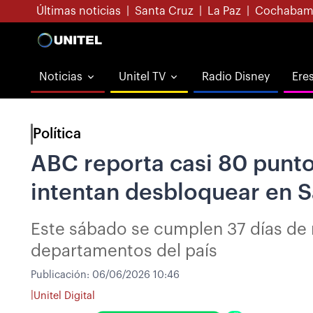
Últimas noticias
|
Santa Cruz
|
La Paz
|
Cochabam
Noticias
Unitel TV
Radio Disney
Ere
Política
ABC reporta casi 80 puntos
intentan desbloquear en S
Este sábado se cumplen 37 días de m
departamentos del país
Publicación:
06/06/2026 10:46
|
Unitel Digital