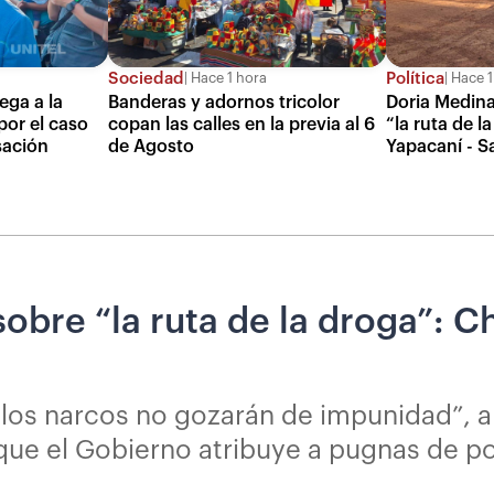
Sociedad
Política
Hace 1 hora
Hace 1
ega a la
Banderas y adornos tricolor
Doria Medina
por el caso
copan las calles en la previa al 6
“la ruta de l
sación
de Agosto
Yapacaní - Sa
obre “la ruta de la droga”: C
 los narcos no gozarán de impunidad”, an
 que el Gobierno atribuye a pugnas de p