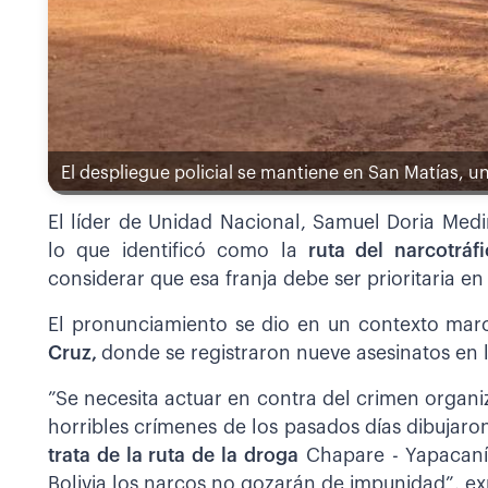
El despliegue policial se mantiene en San Matías, u
El líder de Unidad Nacional, Samuel Doria Medi
lo que identificó como la
ruta del narcotráf
considerar que esa franja debe ser prioritaria e
El pronunciamiento se dio en un contexto mar
Cruz,
donde se registraron nueve asesinatos en
”Se necesita actuar en contra del crimen organiza
horribles crímenes de los pasados días dibujar
trata de la ruta de la droga
Chapare - Yapacaní 
Bolivia los narcos no gozarán de impunidad”, e