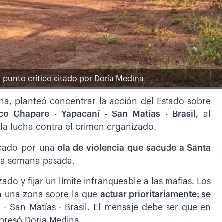
n punto crítico citado por Doria Medina
na, planteó concentrar la acción del Estado sobre
ico Chapare - Yapacaní - San Matías - Brasil,
al
n la lucha contra el crimen organizado.
cado por una
ola de violencia que sacude a Santa
 la semana pasada.
do y fijar un límite infranqueable a las mafias. Los
on una zona sobre la que
actuar prioritariamente: se
- San Matías - Brasil. El mensaje debe ser que en
xpresó Doria Medina.