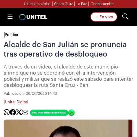
|
|
|
Últimas noticias
Santa Cruz
La Paz
Cochabamba
En vivo
Política
Alcalde de San Julián se pronuncia
tras operativo de desbloqueo
A través de un video, el alcalde de este municipio
afirmó que no se coordinó con él la intervención
policial y militar que se realizó este sábado para intentar
desbloquear la ruta Santa Cruz - Beni
Publicación:
06/06/2026 14:43
|
Unitel Digital