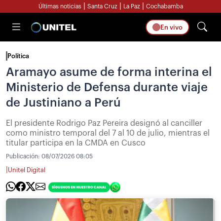
|
|
|
Últimas noticias
Santa Cruz
La Paz
Cochabamba
En vivo
Política
Aramayo asume de forma interina el
Ministerio de Defensa durante viaje
de Justiniano a Perú
El presidente Rodrigo Paz Pereira designó al canciller
como ministro temporal del 7 al 10 de julio, mientras el
titular participa en la CMDA en Cusco
Publicación:
08/07/2026 08:05
|
Unitel Digital