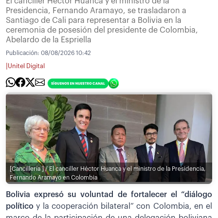
El canciller Héctor Huanca y el ministro de la
Presidencia, Fernando Aramayo, se trasladaron a
Santiago de Cali para representar a Bolivia en la
ceremonia de posesión del presidente de Colombia,
Abelardo de la Espriella
Publicación:
08/08/2026 10:42
|
Unitel Digital
[Cancillería ] / El canciller Héctor Huanca y el ministro de la Presidencia,
Fernando Aramayo en Colombia
Bolivia expresó su voluntad de fortalecer el “diálogo
político
y la cooperación bilateral” con Colombia, en el
marco de la participación de una delegación boliviana