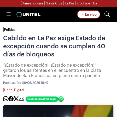
|
|
|
Últimas noticias
Santa Cruz
La Paz
Cochabamba
En vivo
Política
Cabildo en La Paz exige Estado de
excepción cuando se cumplen 40
días de bloqueos
“¡Estado de excepción!, ¡Estado de excepción!”,
gritaron los asistentes en el encuentro en la plaza
Mayor de San Francisco, en pleno centro paceño
Publicación:
09/06/2026 19:47
|
Unitel Digital