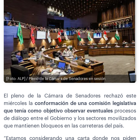
[Foto: ALP] / Pleno de la Cámara de Senadores en sesión
El pleno de la Cámara de Senadores rechazó este
miércoles la
conformación de una comisión legislativa
que tenía como objetivo observar eventuales
procesos
de diálogo entre el Gobierno y los sectores movilizados
que mantienen bloqueos en las carreteras del país.
“Estamos considerando una carta donde nos piden