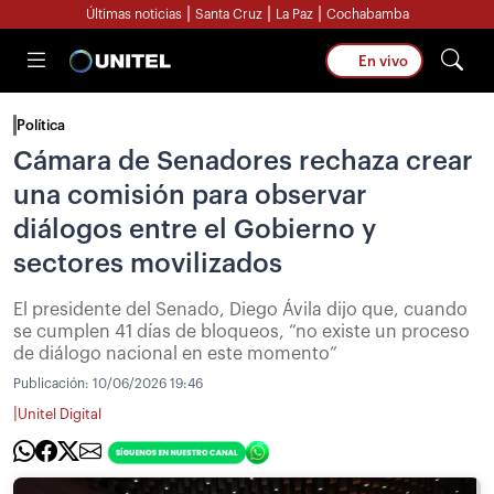
|
|
|
Últimas noticias
Santa Cruz
La Paz
Cochabamba
En vivo
Política
Cámara de Senadores rechaza crear
una comisión para observar
diálogos entre el Gobierno y
sectores movilizados
El presidente del Senado, Diego Ávila dijo que, cuando
se cumplen 41 días de bloqueos, “no existe un proceso
de diálogo nacional en este momento”
Publicación:
10/06/2026 19:46
|
Unitel Digital