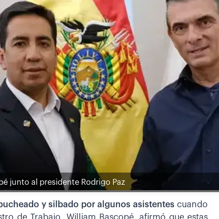
opé junto al presidente Rodrigo Paz
abucheado y silbado por algunos asistentes
cuando
istro de Trabajo, William Bascopé, afirmó que estas