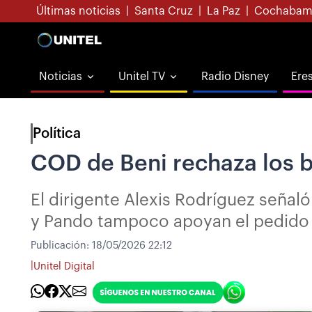
Últimas noticias
|
Santa Cruz
|
La Paz
|
Cochabam
Noticias
Unitel TV
Radio Disney
Ere
Política
COD de Beni rechaza los b
El dirigente Alexis Rodríguez señal
y Pando tampoco apoyan el pedido 
Publicación:
18/05/2026 22:12
|
Unitel Digital