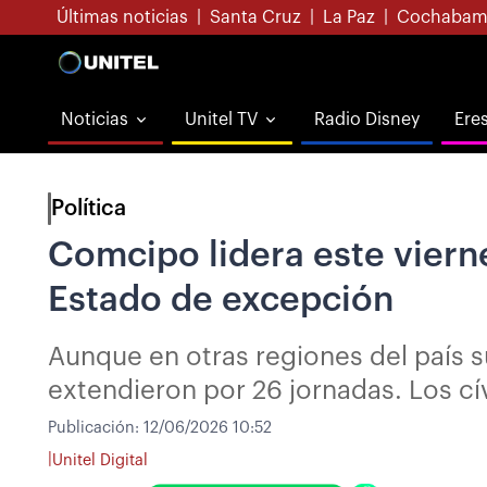
Últimas noticias
|
Santa Cruz
|
La Paz
|
Cochabam
Noticias
Unitel TV
Radio Disney
Ere
Política
Comcipo lidera este vierne
Estado de excepción
Aunque en otras regiones del país s
extendieron por 26 jornadas. Los c
Publicación:
12/06/2026 10:52
|
Unitel Digital