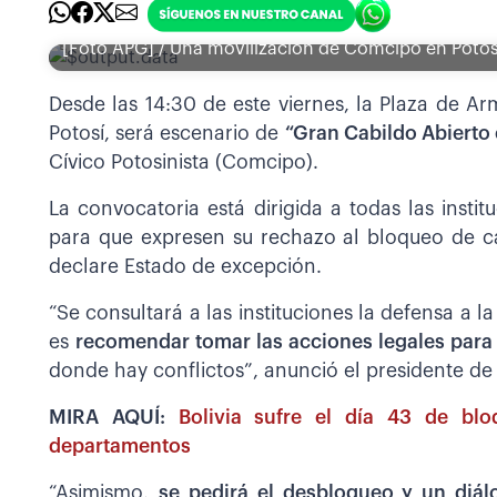
[Foto APG] / Una movilización de Comcipo en Potos
Desde las 14:30 de este viernes, la Plaza de A
Potosí, será escenario de
“Gran Cabildo Abierto
Cívico Potosinista (Comcipo).
La convocatoria está dirigida a todas las insti
para que expresen su rechazo al bloqueo de c
declare Estado de excepción.
“Se consultará a las instituciones la defensa a l
es
recomendar tomar las acciones legales para
donde hay conflictos”, anunció el presidente de
MIRA AQUÍ:
Bolivia sufre el día 43 de bl
departamentos
“Asimismo,
se pedirá el desbloqueo y un diál