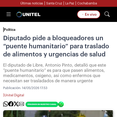
|
|
|
Últimas noticias
Santa Cruz
La Paz
Cochabamba
En vivo
Política
Diputado pide a bloqueadores un
“puente humanitario” para traslado
de alimentos y urgencias de salud
El diputado de Libre, Antonio Pinto, detalló que este
“puente humanitario” es para que pasen alimentos,
medicamentos, oxigeno, así como enfermos que
necesitan ser trasladados de manera urgente
Publicación:
14/05/2026 17:53
|
Unitel Digital