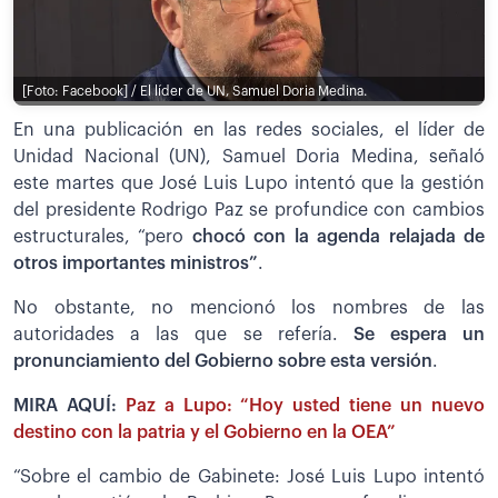
[Foto: Facebook] / El líder de UN, Samuel Doria Medina.
En una publicación en las redes sociales, el líder de
Unidad Nacional (UN), Samuel Doria Medina, señaló
este martes que José Luis Lupo intentó que la gestión
del presidente Rodrigo Paz se profundice con cambios
estructurales, “pero
chocó con la agenda relajada de
otros importantes ministros”
.
No obstante, no mencionó los nombres de las
autoridades a las que se refería.
Se espera un
pronunciamiento del Gobierno sobre esta versión
.
MIRA AQUÍ:
Paz a Lupo: “Hoy usted tiene un nuevo
destino con la patria y el Gobierno en la OEA”
“Sobre el cambio de Gabinete: José Luis Lupo intentó