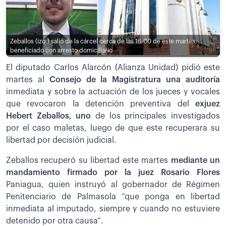
Zeballos (izq.) salió de la cárcel cerca de las 16:00 de este martes,
beneficiado con arresto domiciliario
El diputado Carlos Alarcón (Alianza Unidad) pidió este
martes al
Consejo de la Magistratura una auditoría
inmediata y sobre la actuación de los jueces y vocales
que revocaron la detención preventiva del
exjuez
Hebert Zeballos, uno
de los principales investigados
por el caso maletas, luego de que este recuperara su
libertad por decisión judicial.
Zeballos recuperó su libertad este martes
mediante un
mandamiento firmado por la juez Rosario Flores
Paniagua, quien instruyó al gobernador de Régimen
Penitenciario de Palmasola “que ponga en libertad
inmediata al imputado, siempre y cuando no estuviere
detenido por otra causa”.