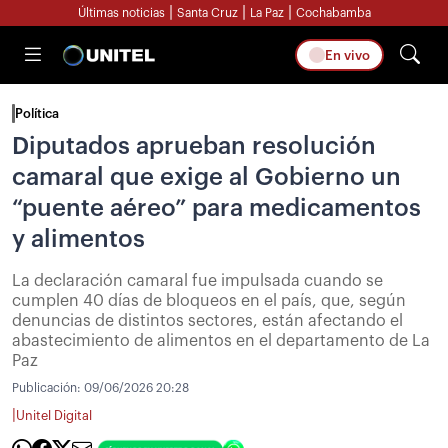
|
|
|
Últimas noticias
Santa Cruz
La Paz
Cochabamba
En vivo
Política
Diputados aprueban resolución
camaral que exige al Gobierno un
“puente aéreo” para medicamentos
y alimentos
La declaración camaral fue impulsada cuando se
cumplen 40 días de bloqueos en el país, que, según
denuncias de distintos sectores, están afectando el
abastecimiento de alimentos en el departamento de La
Paz
Publicación:
09/06/2026 20:28
|
Unitel Digital