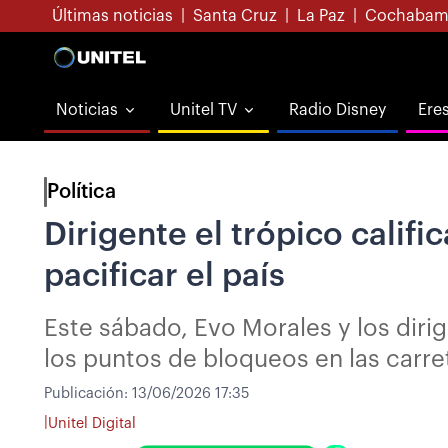
Últimas noticias
|
Santa Cruz
|
La Paz
|
Cochabam
Noticias
Unitel TV
Radio Disney
Ere
Política
Dirigente el trópico calif
pacificar el país
Este sábado, Evo Morales y los dir
los puntos de bloqueos en las carre
Publicación:
13/06/2026 17:35
|
Unitel Digital