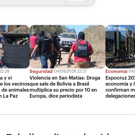
Seguridad
Economía
22:28
04/08/2026 22:27
04/
a y vi
Violencia en San Matías: Droga
Expocruz 20
de los vecinos
que sale de Bolivia a Brasil
economía y l
 de animales
multiplica su precio por 10 en
confirman m
n La Paz
Europa, dice periodista
delegaciones