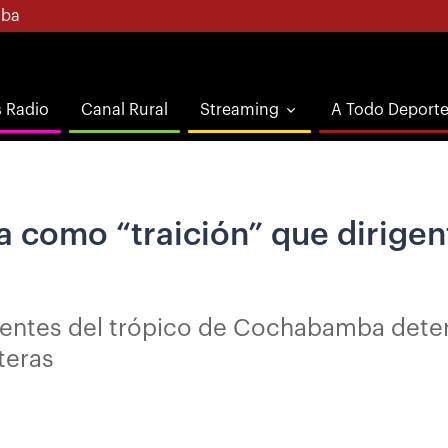
ba
s Radio
Canal Rural
Streaming
A Todo Deport
ica como “traición” que dirige
igentes del trópico de Cochabamba dete
teras