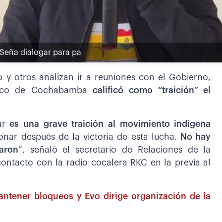
n Seña dialogar para pa
 y otros analizan ir a reuniones con el Gobierno,
pico de Cochabamba
calificó como “traición” el
ar
es una grave traición al movimiento indígena
nar después de la victoria de esta lucha.
No hay
naron
”, señaló el secretario de Relaciones de la
contacto con la radio cocalera RKC en la previa al
ntener bloqueos y Evo dirige organización de la