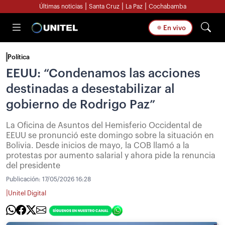
|
|
|
Últimas noticias
Santa Cruz
La Paz
Cochabamba
En vivo
Política
EEUU: “Condenamos las acciones
destinadas a desestabilizar al
gobierno de Rodrigo Paz”
La Oficina de Asuntos del Hemisferio Occidental de
EEUU se pronunció este domingo sobre la situación en
Bolivia. Desde inicios de mayo, la COB llamó a la
protestas por aumento salarial y ahora pide la renuncia
del presidente
Publicación:
17/05/2026 16:28
|
Unitel Digital