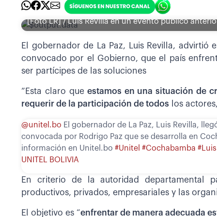
[Foto LR] / Luis Revilla en un evento público anterio
El gobernador de La Paz, Luis Revilla, advirtió
convocado por el Gobierno, que el país enfrent
ser partícipes de las soluciones
”Esta claro que
estamos en una situación de cri
requerir de la participación de todos
los actores,
@unitel.bo
El gobernador de La Paz, Luis Revilla, lleg
convocada por Rodrigo Paz que se desarrolla en Co
información en Unitel.bo
#Unitel
#Cochabamba
#Luis
UNITEL BOLIVIA
En criterio de la autoridad departamental 
productivos, privados, empresariales y las organ
El objetivo es “
enfrentar de manera adecuada es