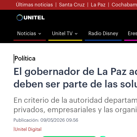
Últimas noticias
|
Santa Cruz
|
La Paz
|
Cochabam
Noticias
Unitel TV
Radio Disney
Ere
Política
El gobernador de La Paz ad
deben ser parte de las so
En criterio de la autoridad departa
privados, empresariales y las organ
Publicación:
09/05/2026 09:56
|
Unitel Digital