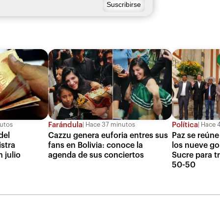
Farándula
Política
utos
Hace 37 minutos
Hace 4
del
Cazzu genera euforia entres sus
Paz se reúne
istra
fans en Bolivia: conoce la
los nueve g
 julio
agenda de sus conciertos
Sucre para tr
50-50