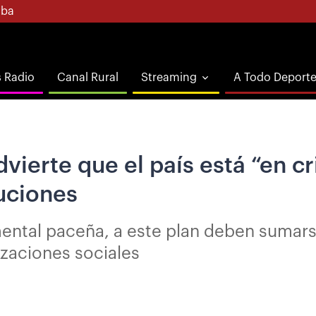
ba
s Radio
Canal Rural
Streaming
A Todo Deport
vierte que el país está “en cr
luciones
mental paceña, a este plan deben sumars
izaciones sociales