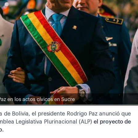
az en los actos cívicos en Sucre
 de Bolivia, el presidente Rodrigo Paz anunció que
mblea Legislativa Plurinacional (ALP)
el proyecto de
o.