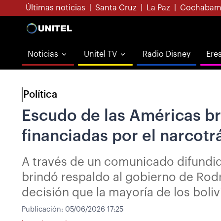
Últimas noticias
|
Santa Cruz
|
La Paz
|
Cochabam
Noticias
Unitel TV
Radio Disney
Ere
Política
Escudo de las Américas bri
financiadas por el narcotr
A través de un comunicado difundi
brindó respaldo al gobierno de Rodr
decisión que la mayoría de los boli
Publicación:
05/06/2026 17:25