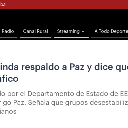
ba
s Radio
Canal Rural
Streaming
A Todo Deport
nda respaldo a Paz y dice qu
áfico
do por el Departamento de Estado de EE
igo Paz. Señala que grupos desestabiliz
vianos