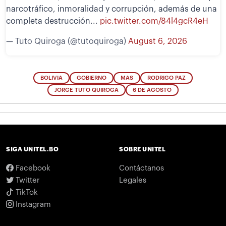
narcotráfico, inmoralidad y corrupción, además de una
completa destrucción...
pic.twitter.com/84l4gcR4eH
— Tuto Quiroga (@tutoquiroga)
August 6, 2026
BOLIVIA
GOBIERNO
MAS
RODRIGO PAZ
JORGE TUTO QUIROGA
6 DE AGOSTO
SIGA UNITEL.BO
SOBRE UNITEL
Facebook
Contáctanos
Twitter
Legales
TikTok
Instagram