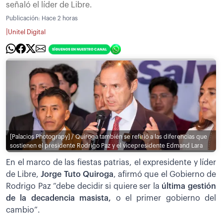
señaló el líder de Libre.
Publicación:
Hace 2 horas
|
Unitel Digital
[Palacios Photograpy] / Quiroga también se refirió a las diferencias que
sostienen el presidente Rodrigo Paz y el vicepresidente Edmand Lara
En el marco de las fiestas patrias, el expresidente y líder
de Libre,
Jorge Tuto Quiroga
, afirmó que el Gobierno de
Rodrigo Paz “debe decidir si quiere ser la
última gestión
de la decadencia masista,
o el primer gobierno del
cambio”.