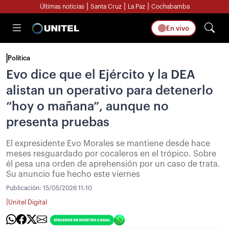
|
|
|
Últimas noticias
Santa Cruz
La Paz
Cochabamba
En vivo
Política
Evo dice que el Ejército y la DEA
alistan un operativo para detenerlo
“hoy o mañana”, aunque no
presenta pruebas
El expresidente Evo Morales se mantiene desde hace
meses resguardado por cocaleros en el trópico. Sobre
él pesa una orden de aprehensión por un caso de trata.
Su anuncio fue hecho este viernes
Publicación:
15/05/2026 11:10
|
Unitel Digital