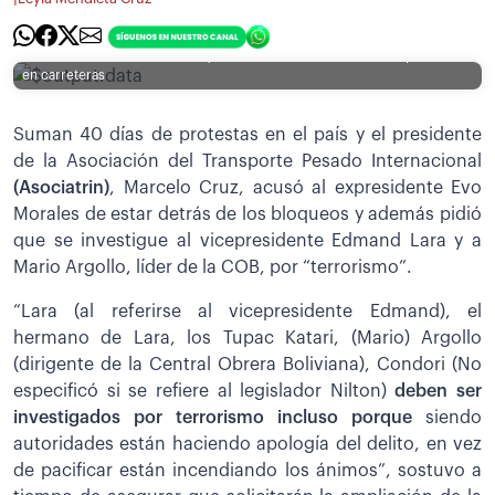
[Foto: APG] / Filas interminables reflejan que ambulancias, transporte
público, vehículos particulares y transporte pesado se registran en
distintos surtidores de La Paz y también estos vehículos están parados
en carreteras
Suman 40 días de protestas en el país y el presidente
de la Asociación del Transporte Pesado Internacional
(Asociatrin)
, Marcelo Cruz, acusó al expresidente Evo
Morales de estar detrás de los bloqueos y además pidió
que se investigue al vicepresidente Edmand Lara y a
Mario Argollo, líder de la COB, por “terrorismo”.
“Lara (al referirse al vicepresidente Edmand), el
hermano de Lara, los Tupac Katari, (Mario) Argollo
(dirigente de la Central Obrera Boliviana), Condori (No
especificó si se refiere al legislador Nilton)
deben ser
investigados por terrorismo incluso porque
siendo
autoridades están haciendo apología del delito, en vez
de pacificar están incendiando los ánimos”, sostuvo a