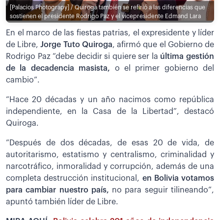
[Palacios Photograpy] / Quiroga también se refirió a las diferencias que
sostienen el presidente Rodrigo Paz y el vicepresidente Edmand Lara
En el marco de las fiestas patrias, el expresidente y líder
de Libre,
Jorge Tuto Quiroga
, afirmó que el Gobierno de
Rodrigo Paz “debe decidir si quiere ser la
última gestión
de la decadencia masista,
o el primer gobierno del
cambio”.
“Hace 20 décadas y un año nacimos como república
independiente, en la Casa de la Libertad”, destacó
Quiroga.
”Después de dos décadas, de esas 20 de vida, de
autoritarismo, estatismo y centralismo, criminalidad y
narcotráfico, inmoralidad y corrupción, además de una
completa destrucción institucional,
en Bolivia votamos
para cambiar nuestro país,
no para seguir tilineando”,
apuntó también líder de Libre.