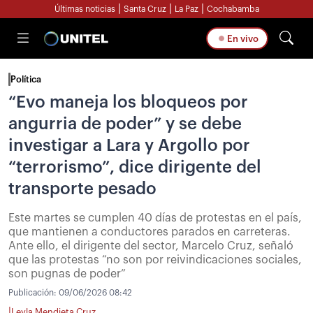
|
|
|
Últimas noticias
Santa Cruz
La Paz
Cochabamba
En vivo
Política
“Evo maneja los bloqueos por
angurria de poder” y se debe
investigar a Lara y Argollo por
“terrorismo”, dice dirigente del
transporte pesado
Este martes se cumplen 40 días de protestas en el país,
que mantienen a conductores parados en carreteras.
Ante ello, el dirigente del sector, Marcelo Cruz, señaló
que las protestas “no son por reivindicaciones sociales,
son pugnas de poder”
Publicación:
09/06/2026 08:42
|
Leyla Mendieta Cruz