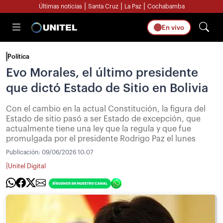
|
|
|
Últimas noticias
Santa Cruz
La Paz
Cochabamba
En vivo
Política
Evo Morales, el último presidente
que dictó Estado de Sitio en Bolivia
Con el cambio en la actual Constitución, la figura del
Estado de sitio pasó a ser Estado de excepción, que
actualmente tiene una ley que la regula y que fue
promulgada por el presidente Rodrigo Paz el lunes
Publicación:
09/06/2026 10:07
|
Unitel Digital