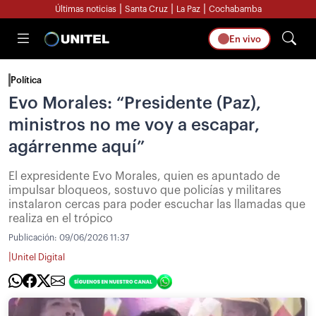
|
|
|
Últimas noticias
Santa Cruz
La Paz
Cochabamba
En vivo
Política
Evo Morales: “Presidente (Paz),
ministros no me voy a escapar,
agárrenme aquí”
El expresidente Evo Morales, quien es apuntado de
impulsar bloqueos, sostuvo que policías y militares
instalaron cercas para poder escuchar las llamadas que
realiza en el trópico
Publicación:
09/06/2026 11:37
|
Unitel Digital