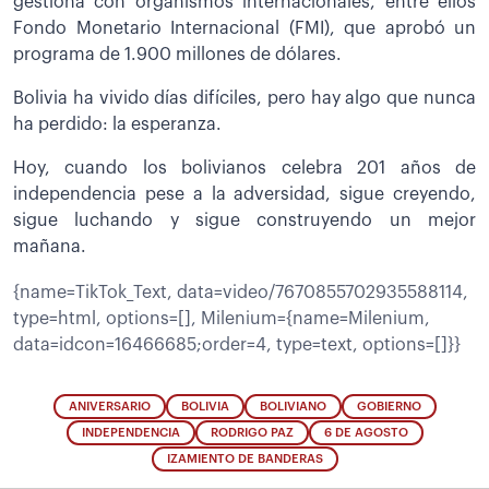
gestiona con organismos internacionales, entre ellos
Fondo Monetario Internacional (FMI), que aprobó un
programa de 1.900 millones de dólares.
Bolivia ha vivido días difíciles, pero hay algo que nunca
ha perdido: la esperanza.
Hoy, cuando los bolivianos celebra 201 años de
independencia pese a la adversidad, sigue creyendo,
sigue luchando y sigue construyendo un mejor
mañana.
{name=TikTok_Text, data=video/7670855702935588114,
type=html, options=[], Milenium={name=Milenium,
data=idcon=16466685;order=4, type=text, options=[]}}
ANIVERSARIO
BOLIVIA
BOLIVIANO
GOBIERNO
INDEPENDENCIA
RODRIGO PAZ
6 DE AGOSTO
IZAMIENTO DE BANDERAS