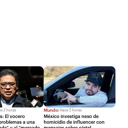
Mundo
e 2 horas
Hace 2 horas
: El vocero
México investiga nexo de
 problemas a una
homicidio de influencer con
da” y al “mercado
mensajes sobre cártel