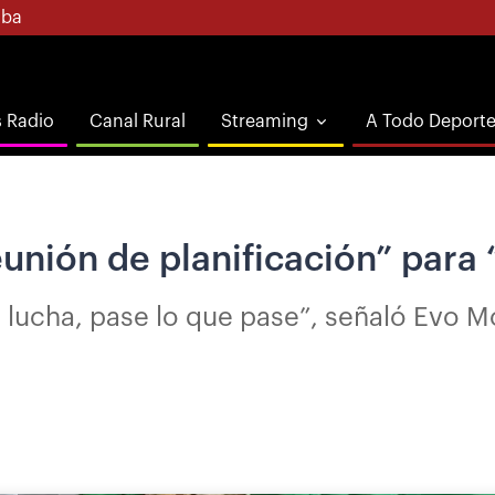
ba
s Radio
Canal Rural
Streaming
A Todo Deport
unión de planificación” para “
cha, pase lo que pase”, señaló Evo Mora