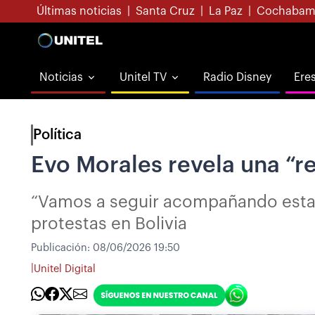
Últimas noticias
|
Santa Cruz
|
La Paz
|
Cochabam
Noticias
Unitel TV
Radio Disney
Ere
Política
Evo Morales revela una “re
“Vamos a seguir acompañando esta lu
protestas en Bolivia
Publicación:
08/06/2026 19:50
|
Unitel Digital