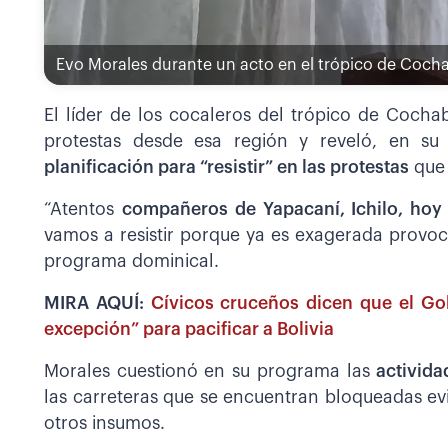
Evo Morales durante un acto en el trópico de Coc
El líder de los cocaleros del trópico de Coch
protestas desde esa región y reveló, en s
planificación para “resistir” en las protestas
que 
“Atentos
compañeros de Yapacaní, Ichilo, hoy
vamos a resistir porque ya es exagerada provoc
programa dominical.
MIRA AQUÍ:
Cívicos cruceños dicen que el Gob
excepción” para pacificar a Bolivia
Morales cuestionó en su programa las
activida
las carreteras que se encuentran bloqueadas ev
otros insumos.