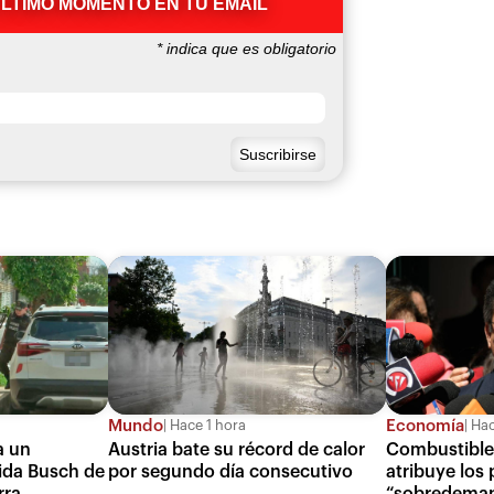
ÚLTIMO MOMENTO EN TU EMAIL
*
indica que es obligatorio
Mundo
Economía
Hace 1 hora
Hac
a un
Austria bate su récord de calor
Combustibles
nida Busch de
por segundo día consecutivo
atribuye los
rra
“sobredeman