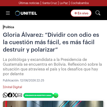
|
|
|
Últimas noticias
Santa Cruz
La Paz
Cochabamba
En vivo
Política
Gloria Álvarez: “Dividir con odio es
la cuestión más fácil, es más fácil
destruir y polarizar”
La politóloga y excandidata a la Presidencia de
Guatemala se encuentra en Bolivia. Reflexionó sobre la
situación que atraviesa el país y los desafíos que hay
por delante
Publicación:
12/06/2026 22:25
|
Unitel Digital