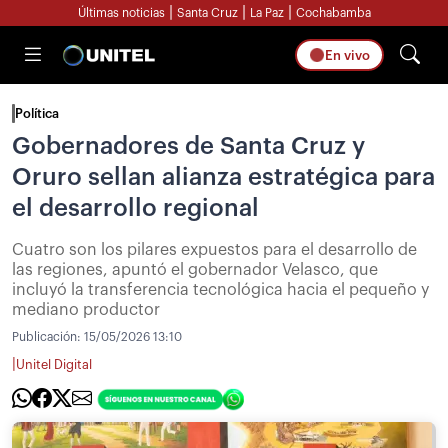
|
|
|
Últimas noticias
Santa Cruz
La Paz
Cochabamba
En vivo
Política
Gobernadores de Santa Cruz y
Oruro sellan alianza estratégica para
el desarrollo regional
Cuatro son los pilares expuestos para el desarrollo de
las regiones, apuntó el gobernador Velasco, que
incluyó la transferencia tecnológica hacia el pequeño y
mediano productor
Publicación:
15/05/2026 13:10
|
Unitel Digital