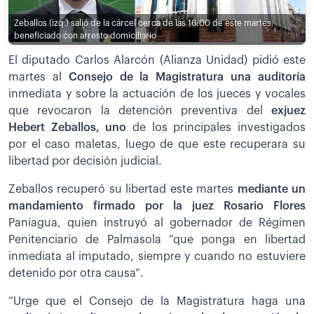
Zeballos (izq.) salió de la cárcel cerca de las 16:00 de este martes,
beneficiado con arresto domiciliario
El diputado Carlos Alarcón (Alianza Unidad) pidió este
martes al
Consejo de la Magistratura una auditoría
inmediata y sobre la actuación de los jueces y vocales
que revocaron la detención preventiva del
exjuez
Hebert Zeballos, uno
de los principales investigados
por el caso maletas, luego de que este recuperara su
libertad por decisión judicial.
Zeballos recuperó su libertad este martes
mediante un
mandamiento firmado por la juez Rosario Flores
Paniagua, quien instruyó al gobernador de Régimen
Penitenciario de Palmasola “que ponga en libertad
inmediata al imputado, siempre y cuando no estuviere
detenido por otra causa”.
“Urge que el Consejo de la Magistratura haga una