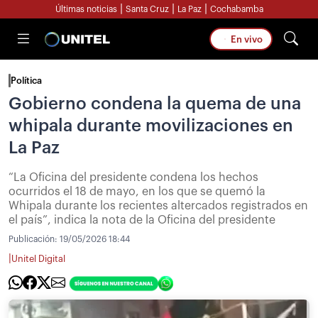
|
|
|
Últimas noticias
Santa Cruz
La Paz
Cochabamba
En vivo
Política
Gobierno condena la quema de una
whipala durante movilizaciones en
La Paz
“La Oficina del presidente condena los hechos
ocurridos el 18 de mayo, en los que se quemó la
Whipala durante los recientes altercados registrados en
el país”, indica la nota de la Oficina del presidente
Publicación:
19/05/2026 18:44
|
Unitel Digital