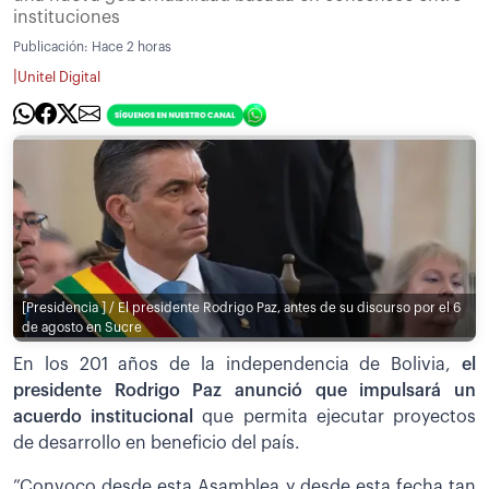
instituciones
Publicación:
Hace 2 horas
|
Unitel Digital
[Presidencia ] / El presidente Rodrigo Paz, antes de su discurso por el 6
de agosto en Sucre
En los 201 años de la independencia de Bolivia,
el
presidente Rodrigo Paz anunció que impulsará un
acuerdo institucional
que permita ejecutar proyectos
de desarrollo en beneficio del país.
”Convoco desde esta Asamblea y desde esta fecha tan