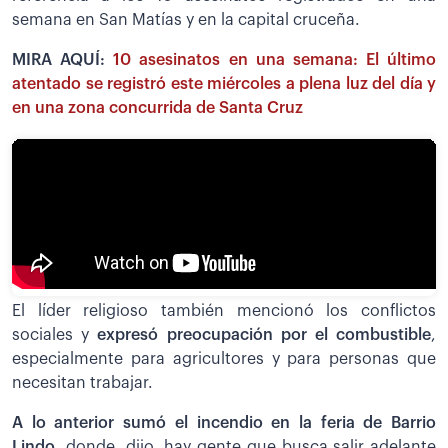
semana en San Matías y en la capital cruceña.
MIRA AQUÍ:
10 asesinatos en una semana: El último
atentado se registró este miércoles a plena luz del día y
en una zona concurrida de Santa Cruz
El líder religioso también mencionó los conflictos
sociales y
expresó preocupación por el combustible
,
especialmente para agricultores y para personas que
necesitan trabajar.
A lo anterior sumó el incendio en la feria de Barrio
Lindo,
donde, dijo, hay gente que busca salir adelante