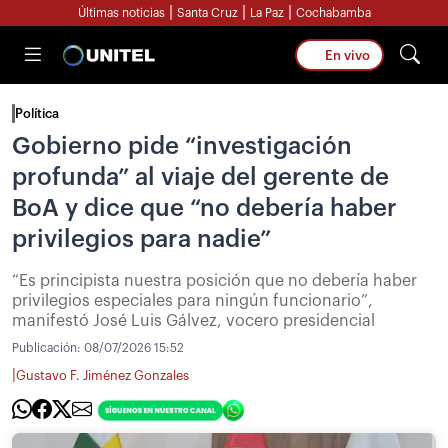
|
|
|
Últimas noticias
Santa Cruz
La Paz
Cochabamba
En vivo
Política
Gobierno pide “investigación
profunda” al viaje del gerente de
BoA y dice que “no debería haber
privilegios para nadie”
“Es principista nuestra posición que no debería haber
privilegios especiales para ningún funcionario”,
manifestó José Luis Gálvez, vocero presidencial
Publicación:
08/07/2026 15:52
|
Gustavo F. Jiménez Gonzales