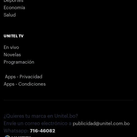
Deportes
Economía
Salud
UNITEL TV
En vivo
Novelas
Programación
Apps - Privacidad
Apps - Condiciones
¿Quieres tu marca en Unitel.bo?
Envíe un correo electrónico a
publicidad@unitel.com.bo
Whatsapp:
716-46082