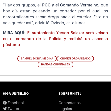
“Hay dos grupos, el
PCC y el Comando Vermelho,
que
hoy día están peleando un corredor por el cual los
narcotraficantes sacan droga hacia el exterior. Esto no
va a quedar así”, advirtió Oviedo, este lunes.
MIRA AQUÍ:
El subteniente Yerson Salazar será velado
en el comando de la Policía y recibirá un ascenso
póstumo
SAMUEL DORIA MEDINA
CRIMEN ORGANIZADO
BANDAS CRIMINALES
SIGA UNITEL.BO
SOBRE UNITEL
Facebook
Contáctanos
Twitter
Legales