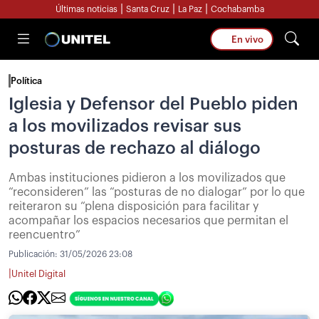
|
|
|
Últimas noticias
Santa Cruz
La Paz
Cochabamba
En vivo
Política
Iglesia y Defensor del Pueblo piden
a los movilizados revisar sus
posturas de rechazo al diálogo
Ambas instituciones pidieron a los movilizados que
“reconsideren” las “posturas de no dialogar” por lo que
reiteraron su “plena disposición para facilitar y
acompañar los espacios necesarios que permitan el
reencuentro”
Publicación:
31/05/2026 23:08
|
Unitel Digital