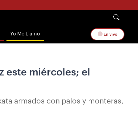
e
Yo Me Llamo
En vivo
 este miércoles; el
nkata armados con palos y monteras,