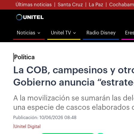
Últimas noticias
|
Santa Cruz
|
La Paz
|
Cochabam
Noticias
Unitel TV
Radio Disney
Ere
Política
La COB, campesinos y otro
Gobierno anuncia “estrate
A la movilización se sumarán las d
una especie de cascos elaborados 
Publicación:
10/06/2026 08:48
|
Unitel Digital