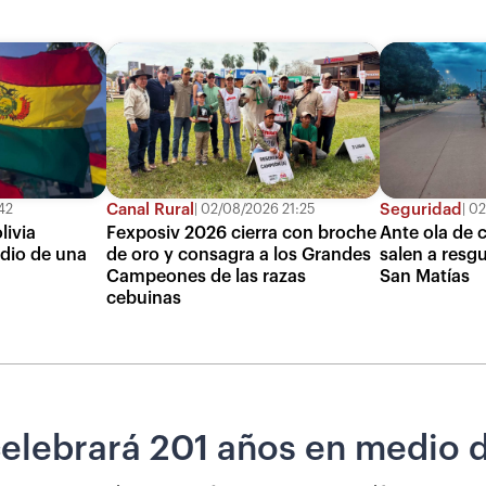
Canal Rural
Seguridad
42
02/08/2026 21:25
02
livia
Fexposiv 2026 cierra con broche
Ante ola de c
dio de una
de oro y consagra a los Grandes
salen a resgu
Campeones de las razas
San Matías
cebuinas
celebrará 201 años en medio d