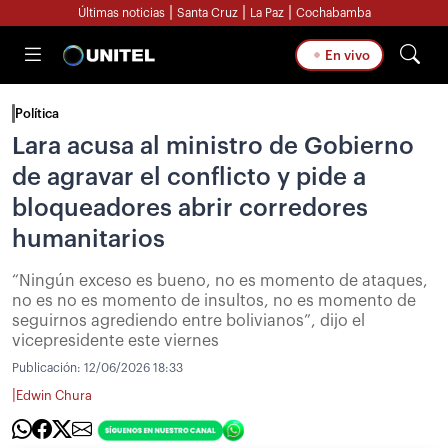
|
|
|
Últimas noticias
Santa Cruz
La Paz
Cochabamba
En vivo
Política
Lara acusa al ministro de Gobierno
de agravar el conflicto y pide a
bloqueadores abrir corredores
humanitarios
“Ningún exceso es bueno, no es momento de ataques,
no es no es momento de insultos, no es momento de
seguirnos agrediendo entre bolivianos”, dijo el
vicepresidente este viernes
Publicación:
12/06/2026 18:33
|
Edwin Chura