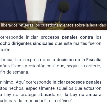
o liberados refuerza los cuestionamientos sobre la legalidad
orresponde iniciar
procesos penales contra los
ocho dirigentes sindicales
que este martes fueron
ación.
dencia, Lara expresó que la
decisión de la Fiscalía
años físicos y psicológicos” que, según su criterio,
 fin de semana.
o mínimo. Aquí corresponde
iniciar procesos penales
estos hechos, especialmente aquellos que actuaron
La Ley no protege abusadores,
la Ley no ampara
o para la impunidad”, dijo el ‘vice’.