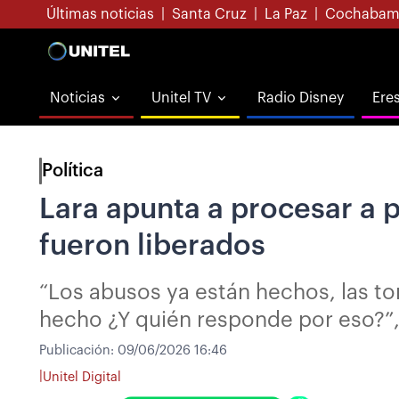
Últimas noticias
|
Santa Cruz
|
La Paz
|
Cochabam
Noticias
Unitel TV
Radio Disney
Ere
Política
Lara apunta a procesar a 
fueron liberados
“Los abusos ya están hechos, las to
hecho ¿Y quién responde por eso?”,
Publicación:
09/06/2026 16:46
|
Unitel Digital