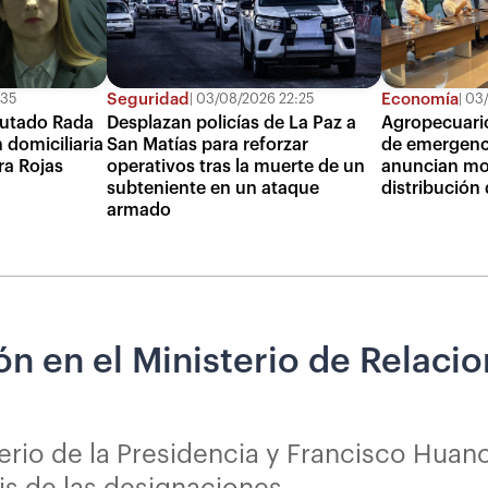
Seguridad
Economía
:35
03/08/2026 22:25
03/
putado Rada
Desplazan policías de La Paz a
Agropecuario
 domiciliaria
San Matías para reforzar
de emergenci
ra Rojas
operativos tras la muerte de un
anuncian mon
subteniente en un ataque
distribución
armado
n en el Ministerio de Relacio
io de la Presidencia y Francisco Huanca
sis de las designaciones